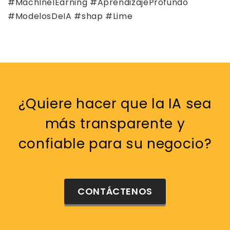
#MachInelEarning #AprendizajeProfundo
#ModelosDeIA #shap #Lime
¿Quiere hacer que la IA sea
más transparente y
confiable para su negocio?
CONTÁCTENOS