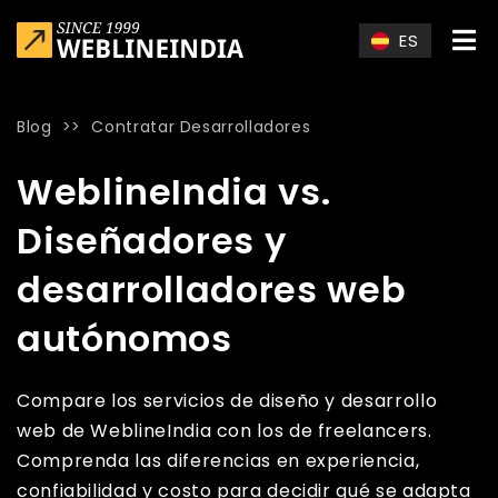
Skip to main content
ES
Blog
>>
Contratar Desarrolladores
Home
»
Blog
»
WeblineIndia vs. Diseñadores y desarrollado
WeblineIndia vs.
Diseñadores y
desarrolladores web
autónomos
Compare los servicios de diseño y desarrollo
web de WeblineIndia con los de freelancers.
Comprenda las diferencias en experiencia,
confiabilidad y costo para decidir qué se adapta