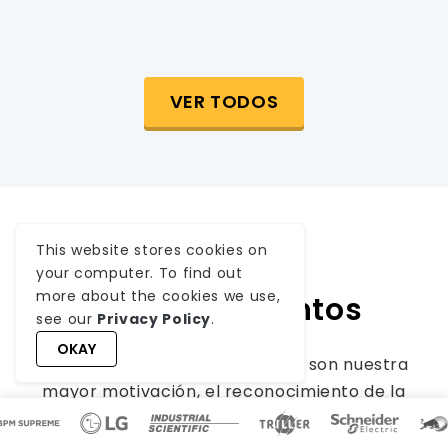
VER TODOS
This website stores cookies on
Premios y
your computer. To find out
more about the cookies we use,
Reconocimientos
see our
Privacy Policy
.
OKAY
Aunque los clientes satisfechos son nuestra
mayor motivación, el reconocimiento de la
industria tiene un valor significativo. WeblineIndia
ha liderado constantemente en tecnología, con