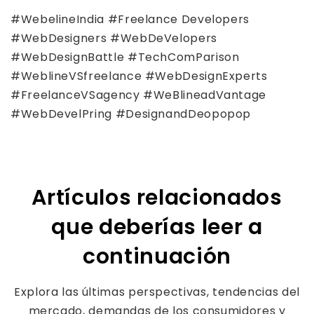
#WebelineIndia #Freelance Developers
#WebDesigners #WebDeVelopers
#WebDesignBattle #TechComParison
#WeblineVSfreelance #WebDesignExperts
#FreelanceVSagency #WeBlineadVantage
#WebDevelPring #DesignandDeopopop
Artículos relacionados
que deberías leer a
continuación
Explora las últimas perspectivas, tendencias del
mercado, demandas de los consumidores y