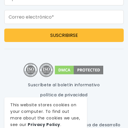
Correo electrónico*
Suscríbete al boletín informativo
política de privacidad
This website stores cookies on
Condiciones de uso
your computer. To find out
Mapa del sitio
more about the cookies we use,
see our
Privacy Policy
.
© 1999-
2026
WeblineIndia,
A
Empresa de desarrollo