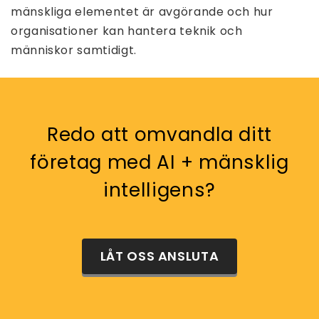
mänskliga elementet är avgörande och hur
organisationer kan hantera teknik och
människor samtidigt.
Redo att omvandla ditt
företag med AI + mänsklig
intelligens?
LÅT OSS ANSLUTA