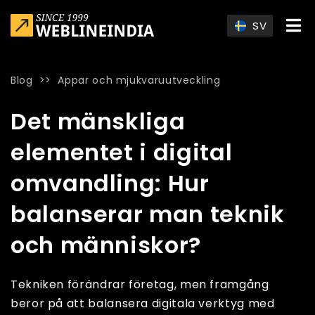
Skip to main content
SV
Blog
>>
Appar och mjukvaruutveckling
Home
»
Blog
»
Det mänskliga elementet i digital omvandling
Det mänskliga
elementet i digital
omvandling: Hur
balanserar man teknik
och människor?
Tekniken förändrar företag, men framgång
beror på att balansera digitala verktyg med