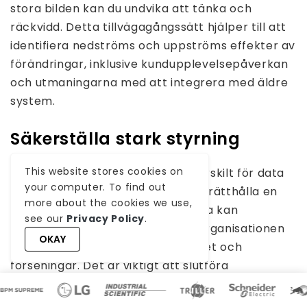
stora bilden kan du undvika att tänka och
räckvidd. Detta tillvägagångssätt hjälper till att
identifiera nedströms och uppströms effekter av
förändringar, inklusive kundupplevelsepåverkan
och utmaningarna med att integrera med äldre
system.
Säkerställa stark styrning
This website stores cookies on
Implementera robust styrning, särskilt för data
your computer. To find out
och processhantering, för att upprätthålla en
more about the cookies we use,
“enda källa till sanning.” Utan detta kan
see our
Privacy Policy
.
inkonsekvenser i data över hela organisationen
OKAY
uppstå, vilket leder till ineffektivitet och
förseningar. Det är viktigt att slutföra
systemdesign, etablera viktiga processer och
säkerställa ett transparent, tvärfunktionellt