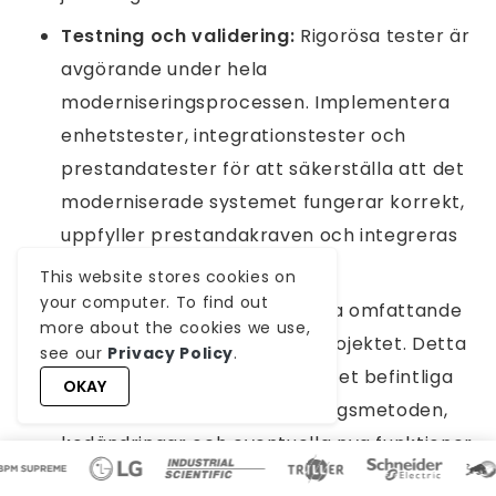
Testning och validering:
Rigorösa tester är
avgörande under hela
moderniseringsprocessen. Implementera
enhetstester, integrationstester och
prestandatester för att säkerställa att det
moderniserade systemet fungerar korrekt,
uppfyller prestandakraven och integreras
sömlöst med andra system.
This website stores cookies on
your computer. To find out
Dokumentation:
Upprätthålla omfattande
more about the cookies we use,
dokumentation under hela projektet. Detta
see our
Privacy Policy
.
inkluderar att dokumentera det befintliga
OKAY
äldre systemet, moderniseringsmetoden,
kodändringar och eventuella nya funktioner
som introduceras. God dokumentation är