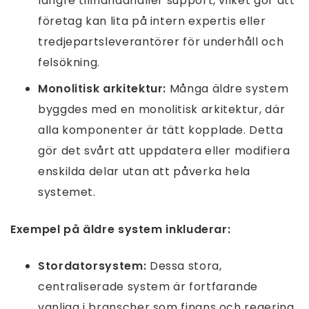
längre tillhandahåller support, vilket gör att
företag kan lita på intern expertis eller
tredjepartsleverantörer för underhåll och
felsökning.
Monolitisk arkitektur:
Många äldre system
byggdes med en monolitisk arkitektur, där
alla komponenter är tätt kopplade. Detta
gör det svårt att uppdatera eller modifiera
enskilda delar utan att påverka hela
systemet.
Exempel på äldre system inkluderar:
Stordatorsystem:
Dessa stora,
centraliserade system är fortfarande
vanliga i branscher som finans och regering.