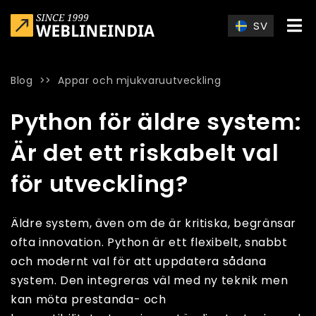
Skip to main content
SV
Blog
>>
Appar och mjukvaruutveckling
Home
»
Blog
»
Python för äldre system: Är det ett riskabelt val
Python för äldre system:
Är det ett riskabelt val
för utveckling?
Äldre system, även om de är kritiska, begränsar
ofta innovation. Python är ett flexibelt, snabbt
och modernt val för att uppdatera sådana
system. Den integreras väl med ny teknik men
kan möta prestanda- och