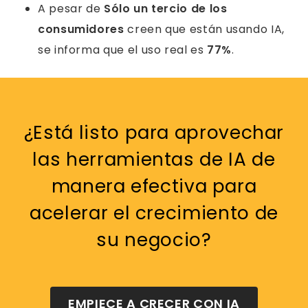
A pesar de
Sólo un tercio de los
consumidores
creen que están usando IA,
se informa que el uso real es
77%
.
¿Está listo para aprovechar
las herramientas de IA de
manera efectiva para
acelerar el crecimiento de
su negocio?
EMPIECE A CRECER CON IA