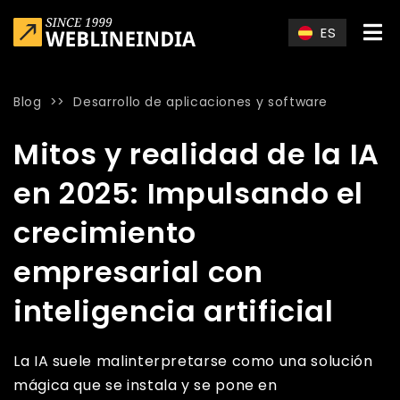
Skip to main content
ES
Blog
>>
Desarrollo de aplicaciones y software
Home
»
Blog
»
Mitos y realidad de la IA en 2025: Impulsando e
Mitos y realidad de la IA
en 2025: Impulsando el
crecimiento
empresarial con
inteligencia artificial
La IA suele malinterpretarse como una solución
mágica que se instala y se pone en