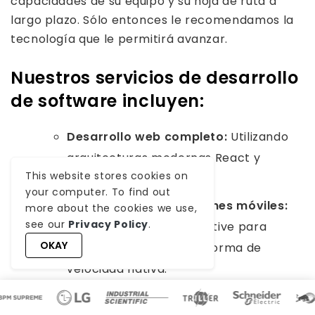
capacidades de su equipo y su hoja de ruta a
largo plazo. Sólo entonces le recomendamos la
tecnología que le permitirá avanzar.
Nuestros servicios de desarrollo
de software incluyen:
Desarrollo web completo:
Utilizando
arquitecturas modernas React y
This website stores cookies on
Angular.
your computer. To find out
Desarrollo de aplicaciones móviles:
more about the cookies we use,
see our
Privacy Policy
.
Aprovechando React Native para
OKAY
aplicaciones multiplataforma de
velocidad nativa.
Modernización heredada:
Ayudándole