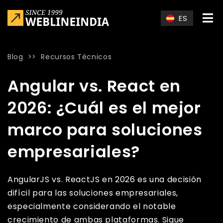
Skip to main content
ES
Blog
>>
Recursos Técnicos
Home
»
Blog
»
Angular vs. React en 2026: ¿Cuál es el mejor
Angular vs. React en
2026: ¿Cuál es el mejor
marco para soluciones
empresariales?
AngularJS vs. ReactJS en 2026 es una decisión
difícil para las soluciones empresariales,
especialmente considerando el notable
crecimiento de ambas plataformas. Sigue