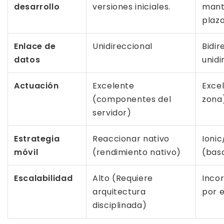
desarrollo
versiones iniciales.
mant
plaz
Enlace de
Unidireccional
Bidir
datos
unidi
Actuación
Excelente
Exce
(componentes del
zona
servidor)
Estrategia
Reaccionar nativo
Ionic
móvil
(rendimiento nativo)
(bas
Escalabilidad
Alto (Requiere
Inco
arquitectura
por 
disciplinada)