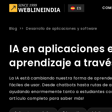
Skip to main content
COM
ES
Blog
>>
Desarrollo de aplicaciones y software
Home
»
Blog
»
IA en aplicaciones educativas: revoluciona
IA en aplicaciones 
aprendizaje a travé
La IA está cambiando nuestra forma de aprender
fáciles de usar. Desde chatbots hasta rutas de 
ayudando enormemente tanto a estudiantes como
artículo completo para saber más!