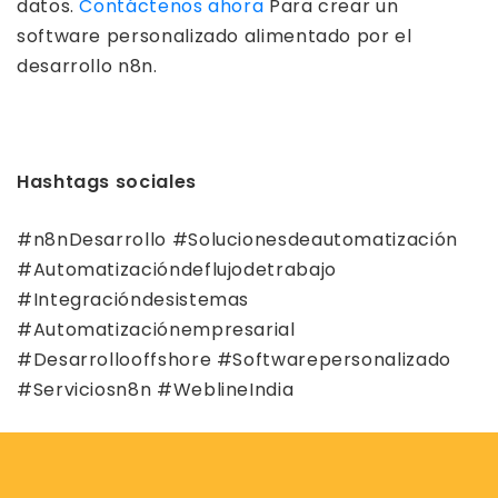
datos.
Contáctenos ahora
Para crear un
software personalizado alimentado por el
desarrollo n8n.
Hashtags sociales
#n8nDesarrollo #Solucionesdeautomatización
#Automatizacióndeflujodetrabajo
#Integracióndesistemas
#Automatizaciónempresarial
#Desarrollooffshore #Softwarepersonalizado
#Serviciosn8n #WeblineIndia