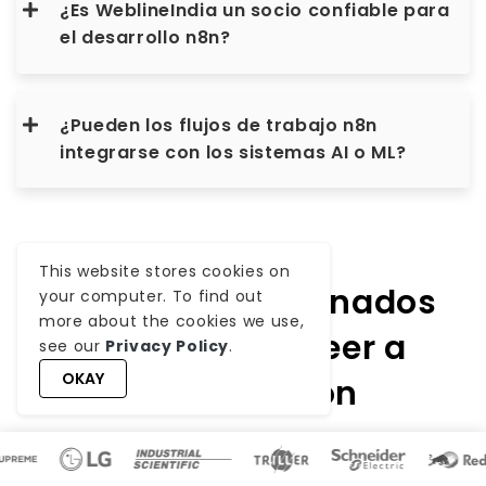
¿Es WeblineIndia un socio confiable para
el desarrollo n8n?
¿Pueden los flujos de trabajo n8n
integrarse con los sistemas AI o ML?
This website stores cookies on
Artículos relacionados
your computer. To find out
more about the cookies we use,
que deberías leer a
see our
Privacy Policy
.
OKAY
continuación
Explora las últimas perspectivas, tendencias del
mercado, demandas de los consumidores y