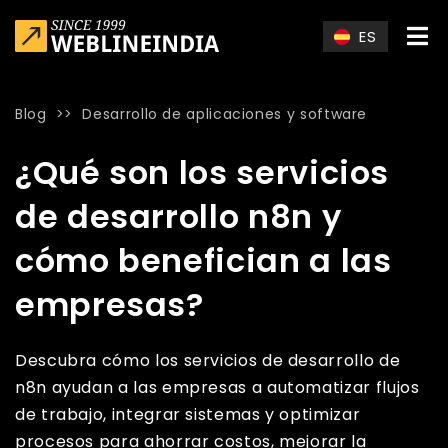
Skip to main content
ES
Blog
>>
Desarrollo de aplicaciones y software
Home
»
Blog
»
¿Qué son los servicios de desarrollo n8n y c
¿Qué son los servicios
de desarrollo n8n y
cómo benefician a las
empresas?
Descubra cómo los servicios de desarrollo de
n8n ayudan a las empresas a automatizar flujos
de trabajo, integrar sistemas y optimizar
procesos para ahorrar costos, mejorar la