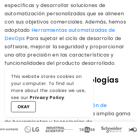
específicas y desarrollar soluciones de
automatización personalizadas que se alineen
con sus objetivos comerciales. Además, hemos
adoptado
Herramientas automatizadas de
DevOps
Para sujetar el ciclo de desarrollo de
software, mejorar la seguridad y proporcionar
una alta precisión en las características y
funcionalidades del producto desarrollado.
This website stores cookies on
2. Experiencia en tecnologías
your computer. To find out
principales
more about the cookies we use,
see our
Privacy Policy
.
Nuestro
Expertos en automatización de
OKAY
procesos
son competentes en una amplia gama
de herramientas y tecnologías de
automatización de flujo de trabajo, incluidos