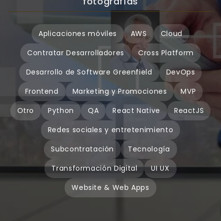
fotografías
Aplicaciones móviles
AWS
Cloud
Contratar Desarrolladores
Cross Platform
Desarrollo de Software Greenfield
DevOps
Frontend
Marketing y Promociones
MVP
Otro
Python
QA
React Native
ReactJS
Redes sociales y entretenimiento
Subcontratación
Tecnología
Transformación Digital
UI UX
Website & Web Apps