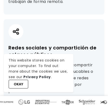
trabajan de forma remota.
Redes sociales y compartición de
enlaces públicos
This website stores cookies on
Herramientas integradas para compartir
your computer. To find out
activos a través de enlaces caducables o
more about the cookies we use,
see our
Privacy Policy
.
directamente en plataformas de redes
sociales populares, controladas por
OKAY
permisos de usuario.