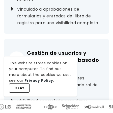
Vinculado a aprobaciones de
formularios y entradas del libro de
registro para una visibilidad completa.
Gestión de usuarios y
control de acceso basado
This website stores cookies on
en roles
your computer. To find out
more about the cookies we use,
Permisos de módulo granulares
see our
Privacy Policy
.
controlados por ACL para cada rol de
OKAY
usuario.
Visibilidad controlada para datos
confidenciales como registros de