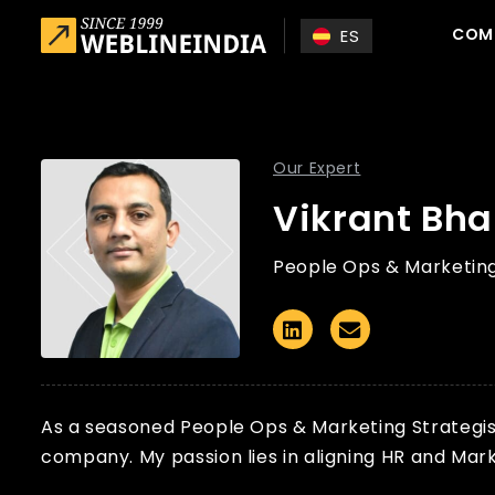
Skip to main content
COM
ES
Our Expert
Vikrant Bha
People Ops & Marketing 
Linkedin
Email
As a seasoned People Ops & Marketing Strategist
company. My passion lies in aligning HR and Marke