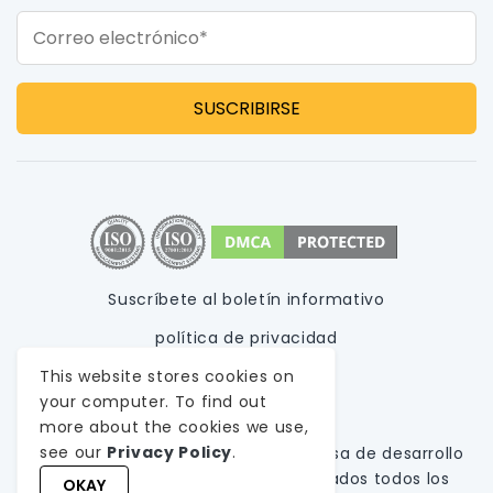
Correo electrónico*
Suscríbete al boletín informativo
política de privacidad
Condiciones de uso
This website stores cookies on
your computer. To find out
Mapa del sitio
more about the cookies we use,
see our
Privacy Policy
.
© 1999-
2026
WeblineIndia,
A
Empresa de desarrollo
de software personalizado
. Reservados todos los
OKAY