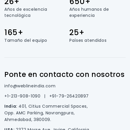
26+
650+
Años de excelencia
Años humanos de
tecnológica
experiencia
165+
25+
Tamaño del equipo
Países atendidos
Ponte en contacto con nosotros
info@weblineindia.com
+1-213-908-1090
|
+91-79-26420897
India:
401, Citius Commercial Spaces,
Opp. AMC Parking, Navrangpura,
Ahmedabad, 380009.
USA:
2372 Morse Ave., Irvine, California.